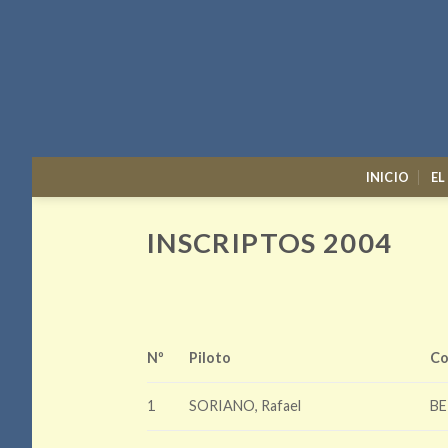
Skip
to
content
INICIO
EL
INSCRIPTOS 2004
Nº
Piloto
Co
1
SORIANO, Rafael
BE