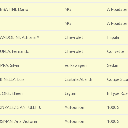
BBATINI, Darío
MG
A Roadste
MG
A Roadste
ANDOLINI, Adriana A
Chevrolet
Impala
URLA, Fernando
Chevrolet
Corvette
PPA, Silvia
Volkswagen
Sedán
RINELLA, Luis
Cisitalia Abarth
Coupe Sco
ORE, Elleen
Jaguar
E Type Roa
NZALEZ SANTULLI, J.
Autounión
1000 S
SMAN, Ana Victoria
Autounión
1000 S