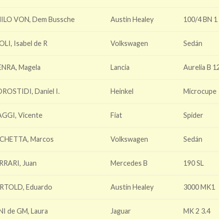
ILO VON, Dem Bussche
Austin Healey
100/4 BN 1
OLI, Isabel de R
Volkswagen
Sedán
ENRA, Magela
Lancia
Aurelia B 1
ROSTIDI, Daniel I.
Heinkel
Microcupe
GGI, Vicente
Fiat
Spider
CHETTA, Marcos
Volkswagen
Sedán
RRARI, Juan
Mercedes B
190 SL
RTOLD, Eduardo
Austín Healey
3000 MK1
NI de GM, Laura
Jaguar
MK 2 3.4