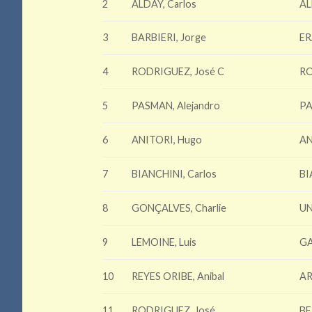
2
ALDAY, Carlos
AL
3
BARBIERI, Jorge
ER
4
RODRIGUEZ, José C
RO
5
PASMAN, Alejandro
PA
6
ANITORI, Hugo
AN
7
BIANCHINI, Carlos
BI
8
GONÇALVES, Charlie
UN
9
LEMOINE, Luis
GA
10
REYES ORIBE, Anibal
AR
11
RODRIGUEZ, José
BE