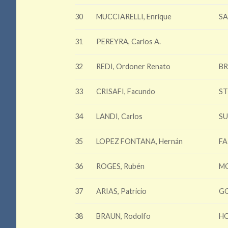
30
MUCCIARELLI, Enrique
SA
31
PEREYRA, Carlos A.
32
REDI, Ordoner Renato
BR
33
CRISAFI, Facundo
ST
34
LANDI, Carlos
SU
35
LOPEZ FONTANA, Hernán
FA
36
ROGES, Rubén
MO
37
ARIAS, Patricio
GO
38
BRAUN, Rodolfo
HO