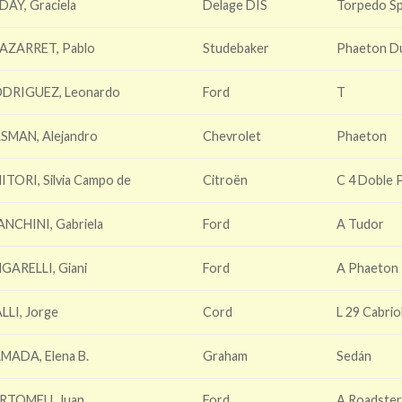
DAY, Graciela
Delage DIS
Torpedo S
AZARRET, Pablo
Studebaker
Phaeton D
DRIGUEZ, Leonardo
Ford
T
SMAN, Alejandro
Chevrolet
Phaeton
ITORI, Silvia Campo de
Citroën
C 4 Doble 
ANCHINI, Gabriela
Ford
A Tudor
GARELLI, Giani
Ford
A Phaeton
LLI, Jorge
Cord
L 29 Cabrio
MADA, Elena B.
Graham
Sedán
RTOMEU, Juan
Ford
A Roadste