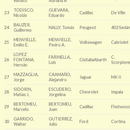
Renato
Adriana A
TODISCO,
GUEVARA,
23
Cadillac
De Ville
Nicolás
Eduardo
BAUZER,
24
NALLY, Tomás
Peugeot
403 Sedá
Guillermo
MENVIELLE,
MENVIELLE,
25
Volkswagen
Cabriolet
Emilio E.
Pedro A.
LOPEZ
FARINELLA,
C.
26
FONTANA,
CisitaliaAbarth
Luis
Scorpion
Hernán
MAZZAGLIA,
CAAMAÑO,
27
Jaguar
MK II
Jorge
Alejandro
SIDORIN,
ESCUDERO,
28
Chevrolet
Impala
Matías J.
Jorgelina
BERTOMEU,
BERTOMEU,
29
Cadillac
Fhetwoo
Marcelo
Juan
GARRIDO,
GUTIERREZ,
30
Ford
Cortina
Walter
Julio