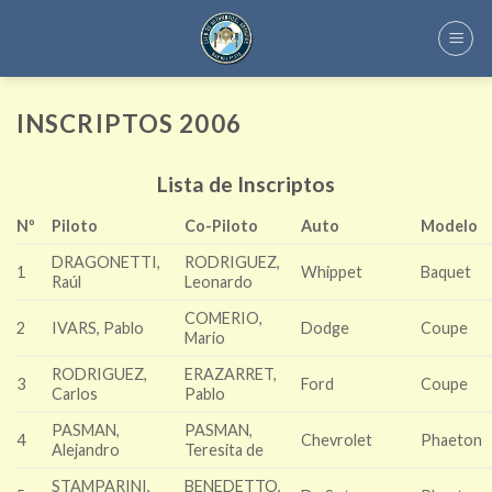
Skip
to
content
INSCRIPTOS 2006
Lista de Inscriptos
Nº
Piloto
Co-Piloto
Auto
Modelo
DRAGONETTI,
RODRIGUEZ,
1
Whippet
Baquet
Raúl
Leonardo
COMERIO,
2
IVARS, Pablo
Dodge
Coupe
Mario
RODRIGUEZ,
ERAZARRET,
3
Ford
Coupe
Carlos
Pablo
PASMAN,
PASMAN,
4
Chevrolet
Phaeton
Alejandro
Teresita de
STAMPARINI,
BENEDETTO,