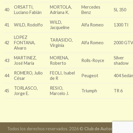
ORSATTI,
MORTOLA,
Mercedes
40
SL 350
Luciano Fabián
Adriana K.
Benz
WILD,
41
WILD, Rodolfo
Alfa Romeo
1300 TI
Jacqueline
LOPEZ
TARASIDO,
42
FONTANA,
Alfa Romeo
2000 GT
Virginia
Alvaro
MARTINEZ,
MORENA,
Silver
43
Rolls-Royce
José María
Roberto
shadow
ROMERO, Julio
FEOLI, Isabel
44
Peugeot
404 Sedá
César
de R
TORLASCO,
RESIO,
45
Triumph
TR 6
Jorge E.
Marcelo J.
Todos los derechos reservados. 2026 ©
Club de Automóviles