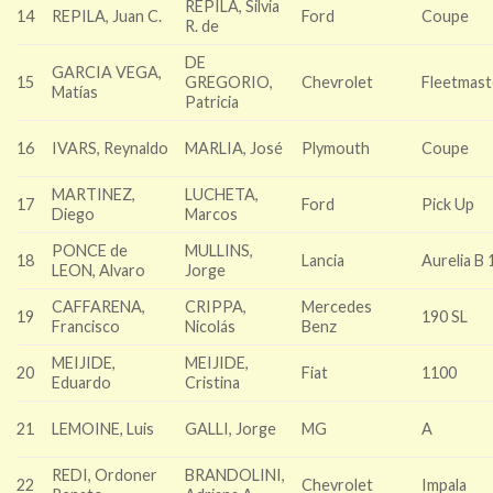
REPILA, Silvia
14
REPILA, Juan C.
Ford
Coupe
R. de
DE
GARCIA VEGA,
15
GREGORIO,
Chevrolet
Fleetmast
Matías
Patricia
16
IVARS, Reynaldo
MARLIA, José
Plymouth
Coupe
MARTINEZ,
LUCHETA,
17
Ford
Pick Up
Diego
Marcos
PONCE de
MULLINS,
18
Lancia
Aurelia B 
LEON, Alvaro
Jorge
CAFFARENA,
CRIPPA,
Mercedes
19
190 SL
Francisco
Nicolás
Benz
MEIJIDE,
MEIJIDE,
20
Fiat
1100
Eduardo
Cristina
21
LEMOINE, Luis
GALLI, Jorge
MG
A
REDI, Ordoner
BRANDOLINI,
22
Chevrolet
Impala