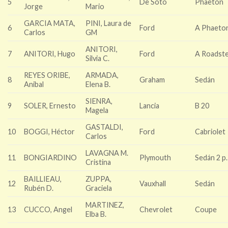
5
De Soto
Phaeton
Jorge
Mario
GARCIA MATA,
PINI, Laura de
6
Ford
A Phaeto
Carlos
GM
ANITORI,
7
ANITORI, Hugo
Ford
A Roadst
Silvia C.
REYES ORIBE,
ARMADA,
8
Graham
Sedán
Anibal
Elena B.
SIENRA,
9
SOLER, Ernesto
Lancia
B 20
Magela
GASTALDI,
10
BOGGI, Héctor
Ford
Cabriolet
Carlos
LAVAGNA M.
11
BONGIARDINO
Plymouth
Sedán 2 p.
Cristina
BAILLIEAU,
ZUPPA,
12
Vauxhall
Sedán
Rubén D.
Graciela
MARTINEZ,
13
CUCCO, Angel
Chevrolet
Coupe
Elba B.