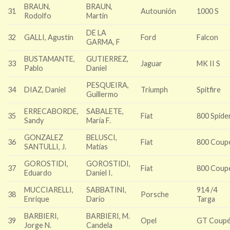
BRAUN,
BRAUN,
31
Autounión
1000 S
Rodolfo
Martín
DE LA
32
GALLI, Agustín
Ford
Falcon
GARMA, F
BUSTAMANTE,
GUTIERREZ,
33
Jaguar
MK II S
Pablo
Daniel
PESQUEIRA,
34
DIAZ, Daniel
Triumph
Spitfire
Guillermo
ERRECABORDE,
SABALETE,
35
Fiat
800 Spide
Sandy
María F.
GONZALEZ
BELUSCI,
36
Fiat
800 Coup
SANTULLI, J.
Matías
GOROSTIDI,
GOROSTIDI,
37
Fiat
800 Coup
Eduardo
Daniel I.
MUCCIARELLI,
SABBATINI,
914 /4
38
Porsche
Enrique
Darío
Targa
BARBIERI,
BARBIERI, M.
39
Opel
GT Coup
Jorge N.
Candela