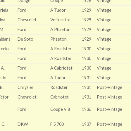
blo
Dodge
Coupe
1928
Vintage
riela
Ford
A Tudor
1929
Vintage
ina
Chevrolet
Voiturette
1929
Vintage
GM
Ford
A Phaeton
1929
Vintage
biana
De Soto
Phaeton
1929
Vintage
celo
Ford
A Roadster
1930
Vintage
Ford
A Roadster
1930
Vintage
 A.
Ford
A Cabriotet
1930
Vintage
ndo
Ford
A Tudor
1931
Vintage
B.
Chrysler
Roadster
1931
Post-Vintage
ctor
Chevrolet
Cabriotet
1931
Post-Vintage
Ford
Coupe V 8
1936
Post-Vintage
 C.
DKW
F 5 700
1937
Post-Vintage