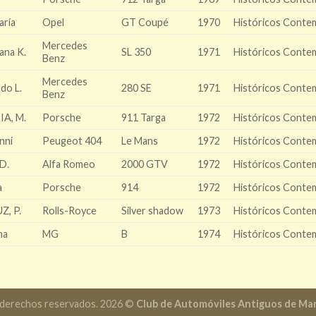
aría
Opel
GT Coupé
1970
Históricos Conte
Mercedes
na K.
SL 350
1971
Históricos Conte
Benz
Mercedes
do L.
280 SE
1971
Históricos Conte
Benz
A, M.
Porsche
911 Targa
1972
Históricos Conte
nni
Peugeot 404
Le Mans
1972
Históricos Conte
D.
Alfa Romeo
2000 GTV
1972
Históricos Conte
a
Porsche
914
1972
Históricos Conte
, P.
Rolls-Royce
Silver shadow
1973
Históricos Conte
na
MG
B
1974
Históricos Conte
 derechos reservados. 2026 ©
Club de Automóviles Antiguos de Mar 