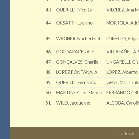
43
QUERILLI, Nicolás
VILCHEZ, Ana M
44
ORSATTI, Luciano
MORTOLA, Adria
45
WAGNER, Norberto R.
LOMELLO, Edgar
46
GOLDARACENA, H.
VILLAFAÑE TAPI
47
GONÇALVES, Charlie
UNGARELLI, Gia
48
LOPEZ FONTANA, A.
LOPEZ, Alberto 
49
QUERILLI, Fernando
GENE, María Juli
50
MARTINEZ, José María
FERRANDO CRUZ
51
WILD, Jacqueline
ALCOBA, Caroli
Todos los