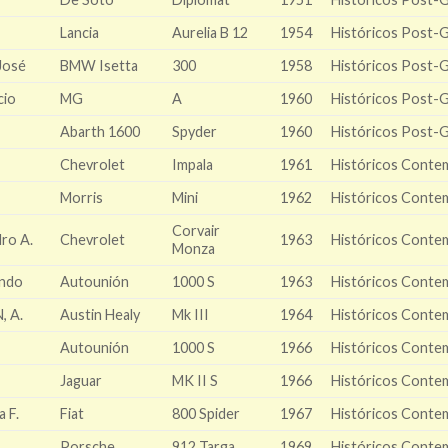
Lancia
Aurelia B 12
1954
Históricos Post-
José
BMW Isetta
300
1958
Históricos Post-
cio
MG
A
1960
Históricos Post-
Abarth 1600
Spyder
1960
Históricos Post-
Chevrolet
Impala
1961
Históricos Conte
Morris
Mini
1962
Históricos Conte
Corvair
ro A.
Chevrolet
1963
Históricos Conte
Monza
ndo
Autounión
1000 S
1963
Históricos Conte
, A.
Austin Healy
Mk III
1964
Históricos Conte
Autounión
1000 S
1966
Históricos Conte
Jaguar
MK II S
1966
Históricos Conte
 F.
Fiat
800 Spider
1967
Históricos Conte
Porsche
912 Targa
1969
Históricos Conte