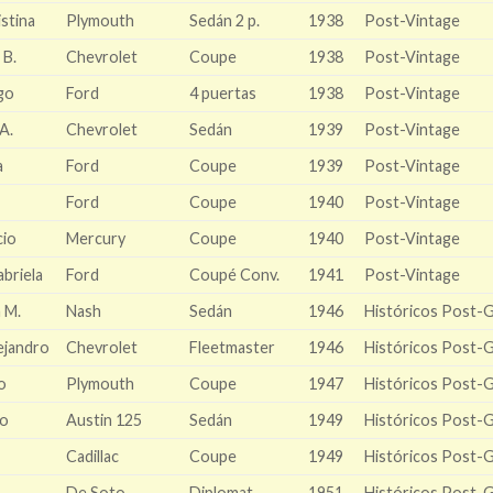
stina
Plymouth
Sedán 2 p.
1938
Post-Vintage
 B.
Chevrolet
Coupe
1938
Post-Vintage
go
Ford
4 puertas
1938
Post-Vintage
A.
Chevrolet
Sedán
1939
Post-Vintage
a
Ford
Coupe
1939
Post-Vintage
Ford
Coupe
1940
Post-Vintage
cio
Mercury
Coupe
1940
Post-Vintage
briela
Ford
Coupé Conv.
1941
Post-Vintage
 M.
Nash
Sedán
1946
Históricos Post-
ejandro
Chevrolet
Fleetmaster
1946
Históricos Post-
o
Plymouth
Coupe
1947
Históricos Post-
do
Austin 125
Sedán
1949
Históricos Post-
Cadillac
Coupe
1949
Históricos Post-
De Soto
Diplomat
1951
Históricos Post-