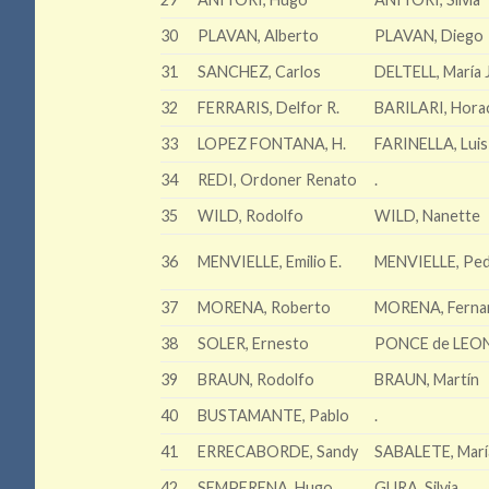
30
PLAVAN, Alberto
PLAVAN, Diego
31
SANCHEZ, Carlos
DELTELL, María 
32
FERRARIS, Delfor R.
BARILARI, Hora
33
LOPEZ FONTANA, H.
FARINELLA, Luis
34
REDI, Ordoner Renato
.
35
WILD, Rodolfo
WILD, Nanette
36
MENVIELLE, Emilio E.
MENVIELLE, Ped
37
MORENA, Roberto
MORENA, Ferna
38
SOLER, Ernesto
PONCE de LEON
39
BRAUN, Rodolfo
BRAUN, Martín
40
BUSTAMANTE, Pablo
.
41
ERRECABORDE, Sandy
SABALETE, María
42
SEMPERENA, Hugo
GURA, Silvia