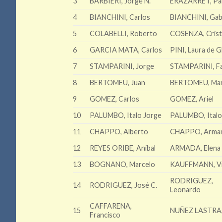
3
BARBIERI, Jorge N.
ERAZARRET, Pa
4
BIANCHINI, Carlos
BIANCHINI, Gab
5
COLABELLI, Roberto
COSENZA, Crist
6
GARCIA MATA, Carlos
PINI, Laura de 
7
STAMPARINI, Jorge
STAMPARINI, Fa
8
BERTOMEU, Juan
BERTOMEU, Mar
9
GOMEZ, Carlos
GOMEZ, Ariel
10
PALUMBO, Italo Jorge
PALUMBO, Italo
11
CHAPPO, Alberto
CHAPPO, Arma
12
REYES ORIBE, Anibal
ARMADA, Elena 
13
BOGNANO, Marcelo
KAUFFMANN, Vi
RODRIGUEZ,
14
RODRIGUEZ, José C.
Leonardo
CAFFARENA,
15
NUÑEZ LASTRA,
Francisco