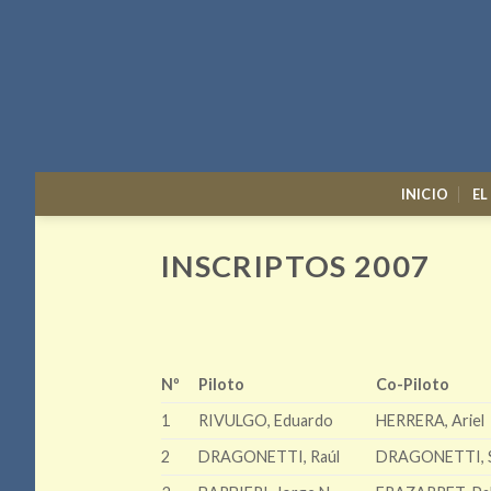
Skip
to
content
INICIO
EL
INSCRIPTOS 2007
Nº
Piloto
Co-Piloto
1
RIVULGO, Eduardo
HERRERA, Ariel
2
DRAGONETTI, Raúl
DRAGONETTI, 