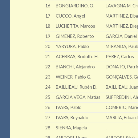
16
BONGIARDINO, O.
LAVAGNA M. Cri
17
CUCCO, Angel
MARTINEZ, Elba
18
LUCHETTA, Marcos
MARTINEZ, Die
19
GIMENEZ, Roberto
GARCIA, Daniel 
20
YARYURA, Pablo
MIRANDA, Paul
21
ACEBRAS, Rodolfo H.
PEREZ, Carlos
22
BIANCHI, Alejandro
DONATO, Patri
23
WEINER, Pablo G.
GONÇALVES, Ga
24
BAILLIEAU, Rubén D.
BAILLIEAU, Juan
25
GARCIA VEGA, Matías
SUFFREDINI, Al
26
IVARS, Pablo
COMERIO, Mari
27
IVARS, Reynaldo
MARLIA, Eduar
28
SIENRA, Magela
.
29
ANITORI, Hugo
ANITORI, Silvia