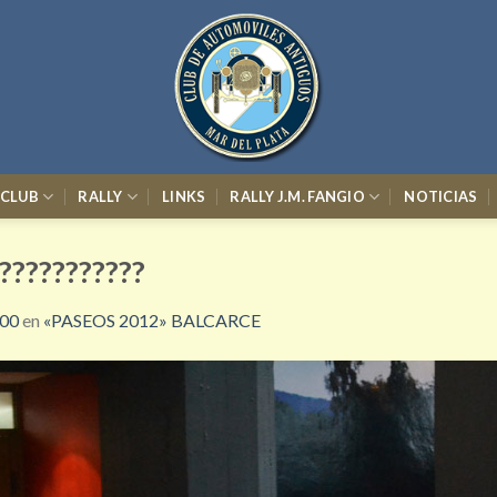
 CLUB
RALLY
LINKS
RALLY J.M. FANGIO
NOTICIAS
???????????
600
en
«PASEOS 2012» BALCARCE