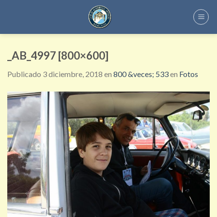
Skip
to
content
_AB_4997 [800×600]
Publicado
3 diciembre, 2018
en
800 &veces; 533
en
Fotos