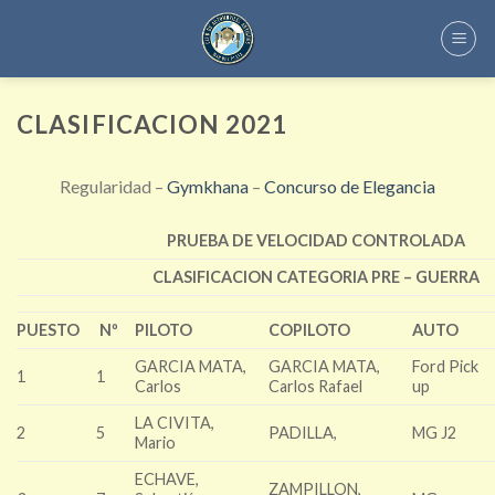
Skip
to
content
CLASIFICACION 2021
Regularidad –
Gymkhana
–
Concurso de Elegancia
PRUEBA DE VELOCIDAD CONTROLADA
CLASIFICACION CATEGORIA PRE – GUERRA
PUESTO
Nº
PILOTO
COPILOTO
AUTO
GARCIA MATA,
GARCIA MATA,
Ford Pick
1
1
Carlos
Carlos Rafael
up
LA CIVITA,
2
5
PADILLA,
MG J2
Mario
ECHAVE,
ZAMPILLON,