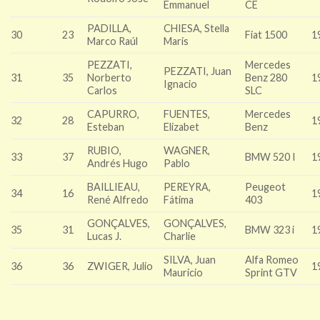
Emmanuel
CE
PADILLA,
CHIESA, Stella
30
23
Fiat 1500
1
Marco Raúl
Maris
PEZZATI,
Mercedes
PEZZATI, Juan
31
35
Norberto
Benz 280
1
Ignacio
Carlos
SLC
CAPURRO,
FUENTES,
Mercedes
32
28
1
Esteban
Elizabet
Benz
RUBIO,
WAGNER,
33
37
BMW 520 I
1
Andrés Hugo
Pablo
BAILLIEAU,
PEREYRA,
Peugeot
34
16
1
René Alfredo
Fátima
403
GONÇALVES,
GONÇALVES,
35
31
BMW 323 i
1
Lucas J.
Charlie
SILVA, Juan
Alfa Romeo
36
36
ZWIGER, Julio
1
Mauricio
Sprint GTV