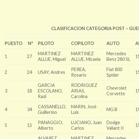
CLASIFICACION CATEGORIA POST – GUE
PUESTO
Nº
PILOTO
COPILOTO
AUTO
A
MARTINEZ
MARTINEZ
Mercedes
1
27
1
ALLUE, Miguel
ALLUE, Micaela
Benz 280 SL
PEREA,
Fiat 800
2
24
USAY, Andres
1
Rosario
Spider
GARCIA
RODRIGUEZ
Chevrolet
3
18
ESCOLANO,
ARIAS,
1
Corvette
Raúl
Carolina
CASSANELLO,
MARIN, José
4
34
MG B
1
Guillermo
Luis
PANAGGIO,
LUCIANO, Juan
Dodge
5
15
1
Alberto
Carlos
Valiant II
ALVAREZ,
MARTINEZ,
Mercedes