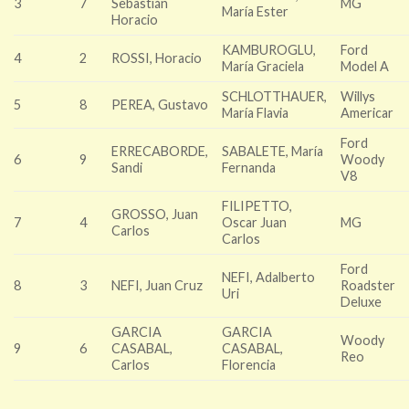
3
7
Sebastián
MG
María Ester
Horacio
KAMBUROGLU,
Ford
4
2
ROSSI, Horacio
María Graciela
Model A
SCHLOTTHAUER,
Willys
5
8
PEREA, Gustavo
María Flavia
Americar
Ford
ERRECABORDE,
SABALETE, María
6
9
Woody
Sandi
Fernanda
V8
FILIPETTO,
GROSSO, Juan
7
4
Oscar Juan
MG
Carlos
Carlos
Ford
NEFI, Adalberto
8
3
NEFI, Juan Cruz
Roadster
Uri
Deluxe
GARCIA
GARCIA
Woody
9
6
CASABAL,
CASABAL,
Reo
Carlos
Florencia