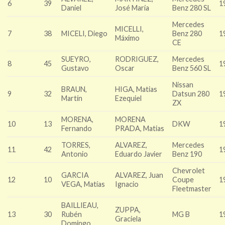
6
39
1
Daniel
José María
Benz 280 SL
Mercedes
MICELLI,
7
38
MICELI, Diego
Benz 280
1
Máximo
CE
SUEYRO,
RODRIGUEZ,
Mercedes
8
45
1
Gustavo
Oscar
Benz 560 SL
Nissan
BRAUN,
HIGA, Matias
9
32
Datsun 280
1
Martín
Ezequiel
ZX
MORENA,
MORENA
10
13
DKW
1
Fernando
PRADA, Matias
TORRES,
ALVAREZ,
Mercedes
11
42
1
Antonio
Eduardo Javier
Benz 190
Chevrolet
GARCIA
ALVAREZ, Juan
12
10
Coupe
1
VEGA, Matías
Ignacio
Fleetmaster
BAILLIEAU,
ZUPPA,
13
30
Rubén
MG B
1
Graciela
Domingo