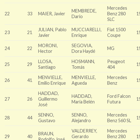
Mercedes
MEMBREDE,
22
33
MAIER, Javier
Benz 280
1
Darío
SLC
JULIAN, Pablo
MUCCIARELLI,
Fiat 1500
23
21
1
Javier
Enrique
Coupe
MORONI,
SEGOVIA,
24
22
MG
1
Hector
Dora Haydé
LLOSA,
HOSMANN,
Peugeot
25
29
1
Santiago
Tomás
404
MENVIELLE,
MENVIELLE,
Mercedes
26
41
1
Emilio Enrique
Agueda
Benz
HADDAD,
HADDAD,
Ford Falcon
27
26
Guillermo
1
María Belén
Futura
José
SENNO,
SENNO,
Mercedes
28
44
1
Gustavo
Alejandro
Benz 560 SL
VALDERREY,
Mercedes
BRAUN,
29
40
Gerardo
Benz 280
1
Rodolfo José