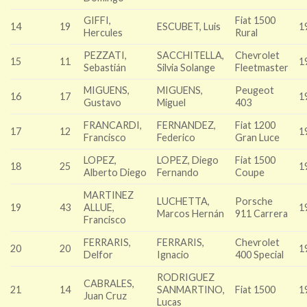
GIFFI,
Fiat 1500
14
19
ESCUBET, Luis
1
Hercules
Rural
PEZZATI,
SACCHITELLA,
Chevrolet
15
11
1
Sebastián
Silvia Solange
Fleetmaster
MIGUENS,
MIGUENS,
Peugeot
16
17
1
Gustavo
Miguel
403
FRANCARDI,
FERNANDEZ,
Fiat 1200
17
12
1
Francisco
Federico
Gran Luce
LOPEZ,
LOPEZ, Diego
Fiat 1500
18
25
1
Alberto Diego
Fernando
Coupe
MARTINEZ
LUCHETTA,
Porsche
19
43
ALLUE,
1
Marcos Hernán
911 Carrera
Francisco
FERRARIS,
FERRARIS,
Chevrolet
20
20
1
Delfor
Ignacio
400 Special
RODRIGUEZ
CABRALES,
21
14
SANMARTINO,
Fiat 1500
1
Juan Cruz
Lucas