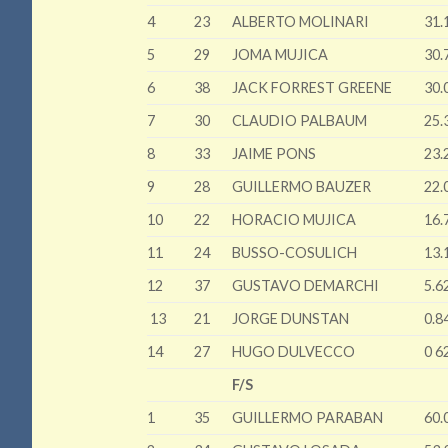
4
23
ALBERTO MOLINARI
31.
5
29
JOMA MUJICA
30.
6
38
JACK FORREST GREENE
30.
7
30
CLAUDIO PALBAUM
25.
8
33
JAIME PONS
23.
9
28
GUILLERMO BAUZER
22.
10
22
HORACIO MUJICA
16.
11
24
BUSSO-COSULICH
13.
12
37
GUSTAVO DEMARCHI
5.6
13
21
JORGE DUNSTAN
0.8
14
27
HUGO DULVECCO
0 6
F/S
1
35
GUILLERMO PARABAN
60.