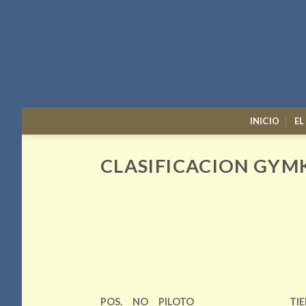
Skip
to
content
INICIO
EL
CLASIFICACION GYM
POS.
NO
PILOTO
TI