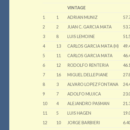
VINTAGE
1
1
ADRIAN MUNIZ
57.
2
2
JUAN C. GARCIA MATA
53.
3
8
LUIS LEMOINE
51.
4
13
CARLOS GARCIA MATA (H)
49.
5
11
CARLOS GARCIA MATA
46.
6
12
RODOLFO RENTERIA
46.
7
16
MIGUEL DELLEPIANE
27.
8
3
ALVARO LOPEZ FONTANA
24.
9
7
ADOLFO MUJICA
23.
10
4
ALEJANDRO PASMAN
21.
11
5
LUIS HAGEN
19.
12
10
JORGE BARBIERI
6.4