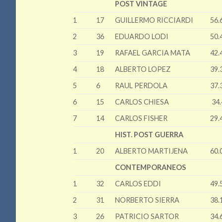
POST VINTAGE
1
17
GUILLERMO RICCIARDI
56.
2
36
EDUARDO LODI
50.
3
19
RAFAEL GARCIA MATA
42.
4
18
ALBERTO LOPEZ
39.
5
6
RAUL PERDOLA
37.
6
15
CARLOS CHIESA
34.
7
14
CARLOS FISHER
29.
HIST. POST GUERRA
1
20
ALBERTO MARTIJENA
60.
CONTEMPORANEOS
1
32
CARLOS EDDI
49.
2
31
NORBERTO SIERRA
38.
3
26
PATRICIO SARTOR
34.