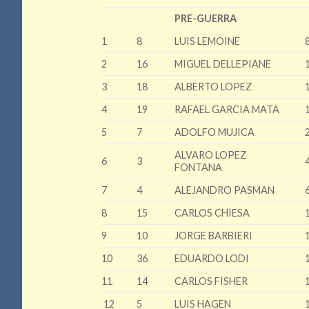
PRE-GUERRA
1
8
LUIS LEMOINE
2
16
MIGUEL DELLEPIANE
3
18
ALBERTO LOPEZ
4
19
RAFAEL GARCIA MATA
5
7
ADOLFO MUJICA
ALVARO LOPEZ
6
3
FONTANA
7
4
ALEJANDRO PASMAN
8
15
CARLOS CHIESA
9
10
JORGE BARBIERI
10
36
EDUARDO LODI
11
14
CARLOS FISHER
12
5
LUIS HAGEN