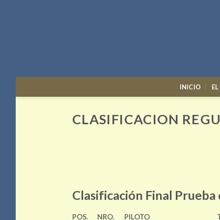
Skip
to
content
INICIO
EL
CLASIFICACION REG
Clasificación Final Prueba
POS.
NRO.
PILOTO