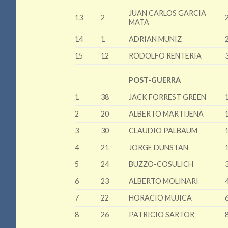
JUAN CARLOS GARCIA
13
2
MATA
14
1
ADRIAN MUNIZ
15
12
RODOLFO RENTERIA
POST-GUERRA
1
38
JACK FORREST GREEN
2
20
ALBERTO MARTIJENA
3
30
CLAUDIO PALBAUM
4
21
JORGE DUNSTAN
5
24
BUZZO-COSULICH
6
23
ALBERTO MOLINARI
7
22
HORACIO MUJICA
8
26
PATRICIO SARTOR