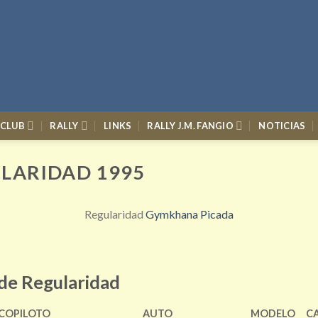
 CLUB
RALLY
LINKS
RALLY J.M. FANGIO
NOTICIAS
ULARIDAD 1995
Regularidad
Gymkhana
Picada
 de Regularidad
COPILOTO
AUTO
MODELO
C