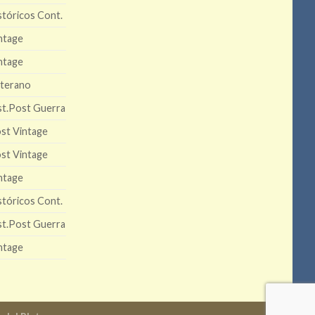
stóricos Cont.
ntage
ntage
terano
st.Post Guerra
st Vintage
st Vintage
ntage
stóricos Cont.
st.Post Guerra
ntage