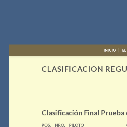
Skip
to
content
INICIO
EL
CLASIFICACION REG
Clasificación Final Prueba
POS.
NRO.
PILOTO