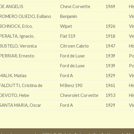
DE ANGELIS
Chevr.Corvette
1969
Hi
ROMERO OLIEDO, Esiliano
Benjamin
Vi
BCHNOCK, Erico.
Wipet
1926
Vi
PERALTA, Ignacio.
Fiat 519
1918
Ve
BUSTELO, Veronica
Citroen Cabrio
1947
Hi
PERRIAR, Ernesto
Ford de Luxe
1939
Po
Ford de Luxe
1939
Po
MALIK, Matias
Ford A
1929
Vi
FALDUTTI, Cristina de
M Benz 190
1961
Hi
DEVOTO, Hebe
Chevrolet Corvette
1953
Hi
SANTA MARIA, Oscar
Ford A
1929
Vi