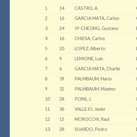
1
14
CASTRO, A.
2
16
GARCIA MATA, Carlos
3
24
IP-CHEONG, Gustavo
4
16
CHIESA, Carlos
5
20
LOPEZ, Alberto
6
9
LEMIONE, Luis
7
6
GARCIA MATA, Charlie
8
39
PALMBAUM, Mario
9
32
PALMBAUM, Máximo
10
28
PONS, J.
11
36
VALLEJO, Javier
12
15
MOROCCHI, Raul
13
28
SUARDO, Pedro