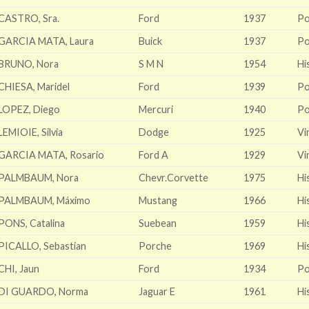
CASTRO, Sra.
Ford
1937
Po
GARCIA MATA, Laura
Buick
1937
Po
BRUNO, Nora
S M N
1954
Hi
CHIESA, Maridel
Ford
1939
Po
LOPEZ, Diego
Mercuri
1940
Po
LEMIOIE, Silvia
Dodge
1925
Vi
GARCIA MATA, Rosario
Ford A
1929
Vi
PALMBAUM, Nora
Chevr.Corvette
1975
Hi
PALMBAUM, Máximo
Mustang
1966
Hi
PONS, Catalina
Suebean
1959
Hi
PICALLO, Sebastian
Porche
1969
Hi
CHI, Jaun
Ford
1934
Po
DI GUARDO, Norma
Jaguar E
1961
Hi