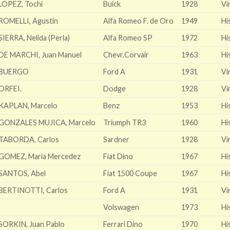
LOPEZ, Tochi
Buick
1928
Vi
ROMELLI, Agustin
Alfa Romeo F. de Oro
1949
Hi
SIERRA, Nelida (Perla)
Alfa Romeo SP
1972
Hi
DE MARCHI, Juan Manuel
Chevr.Corvair
1963
Hi
BUERGO
Ford A
1931
Vi
ORFEI.
Dodge
1928
Vi
KAPLAN, Marcelo
Benz
1953
Hi
GONZALES MUJICA, Marcelo
Triumph TR3
1960
Hi
TABORDA, Carlos
Sardner
1928
Vi
GOMEZ, Maria Mercedez
Fiat Dino
1967
Hi
SANTOS, Abel
Fiat 1500 Coupe
1967
Hi
BERTINOTTI, Carlos
Ford A
1931
Vi
Volswagen
1973
Hi
SORKIN, Juan Pablo
Ferrari Dino
1970
Hi