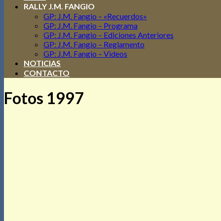
RALLY J.M. FANGIO
GP: J.M. Fangio – «Recuerdos»
GP: J.M. Fangio – Programa
GP: J.M. Fangio – Ediciones Anteriores
GP: J.M. Fangio – Reglamento
GP: J.M. Fangio – Videos
NOTICIAS
CONTACTO
Fotos 1997