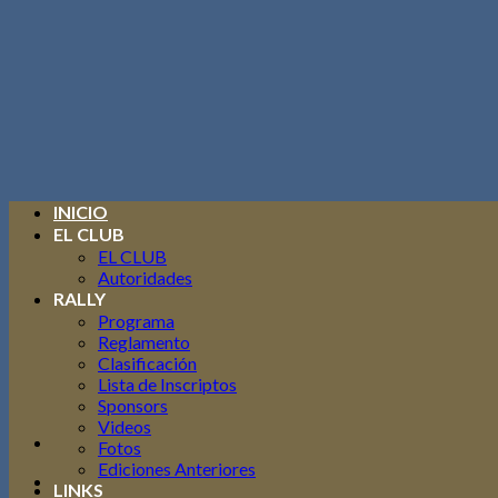
Skip
to
content
INICIO
EL CLUB
EL CLUB
Autoridades
RALLY
Programa
Reglamento
Clasificación
Lista de Inscriptos
Sponsors
Videos
Fotos
Ediciones Anteriores
LINKS