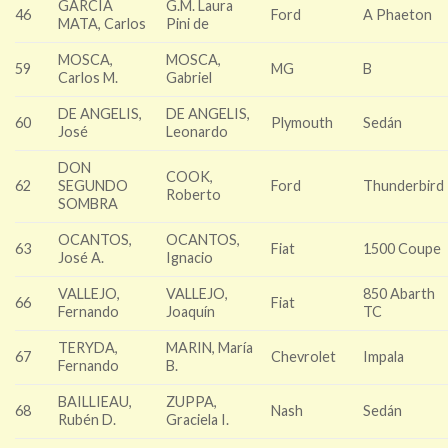
GARCIA
G.M. Laura
46
Ford
A Phaeton
MATA, Carlos
Pini de
MOSCA,
MOSCA,
59
MG
B
Carlos M.
Gabriel
DE ANGELIS,
DE ANGELIS,
60
Plymouth
Sedán
José
Leonardo
DON
COOK,
62
SEGUNDO
Ford
Thunderbird
Roberto
SOMBRA
OCANTOS,
OCANTOS,
63
Fiat
1500 Coupe
José A.
Ignacio
VALLEJO,
VALLEJO,
850 Abarth
66
Fiat
Fernando
Joaquín
TC
TERYDA,
MARIN, María
67
Chevrolet
Impala
Fernando
B.
BAILLIEAU,
ZUPPA,
68
Nash
Sedán
Rubén D.
Graciela I.