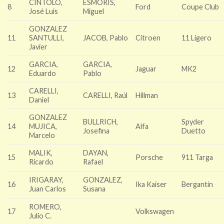
CINTOLO,
ESMORIS,
8
Ford
Coupe Club
José Luis
Miguel
GONZALEZ
11
SANTULLI,
JACOB, Pablo
Citroen
11 Ligero
Javier
GARCIA,
GARCIA,
12
Jaguar
MK2
Eduardo
Pablo
CARELLI,
13
CARELLI, Raúl
Hillman
Daniel
GONZALEZ
BULLRICH,
Spyder
14
MUJICA,
Alfa
Josefina
Duetto
Marcelo
MALIK,
DAYAN,
15
Porsche
911 Targa
Ricardo
Rafael
IRIGARAY,
GONZALEZ,
16
Ika Kaiser
Bergantín
Juan Carlos
Susana
ROMERO,
17
Volkswagen
Julio C.