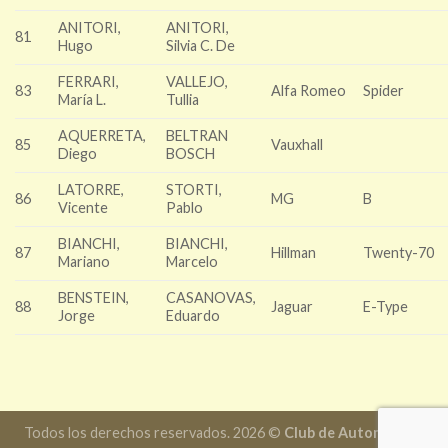
ANITORI,
ANITORI,
81
Hugo
Silvia C. De
FERRARI,
VALLEJO,
83
Alfa Romeo
Spider
María L.
Tullia
AQUERRETA,
BELTRAN
85
Vauxhall
Diego
BOSCH
LATORRE,
STORTI,
86
MG
B
Vicente
Pablo
BIANCHI,
BIANCHI,
87
Hillman
Twenty-70
Mariano
Marcelo
BENSTEIN,
CASANOVAS,
88
Jaguar
E-Type
Jorge
Eduardo
Todos los derechos reservados. 2026 ©
Club de Automóviles