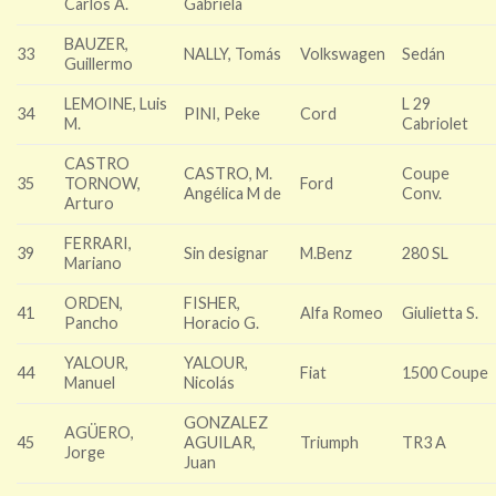
Carlos A.
Gabriela
BAUZER,
33
NALLY, Tomás
Volkswagen
Sedán
Guillermo
LEMOINE, Luis
L 29
34
PINI, Peke
Cord
M.
Cabriolet
CASTRO
CASTRO, M.
Coupe
35
TORNOW,
Ford
Angélica M de
Conv.
Arturo
FERRARI,
39
Sin designar
M.Benz
280 SL
Mariano
ORDEN,
FISHER,
41
Alfa Romeo
Giulietta S.
Pancho
Horacio G.
YALOUR,
YALOUR,
44
Fiat
1500 Coupe
Manuel
Nicolás
GONZALEZ
AGÜERO,
45
AGUILAR,
Triumph
TR3 A
Jorge
Juan