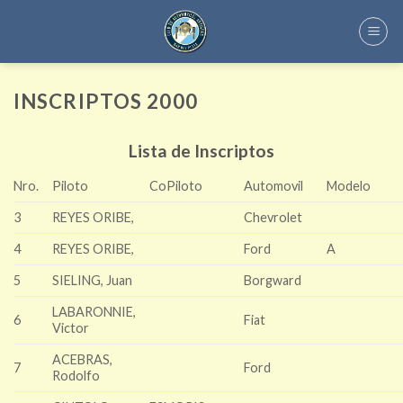
Skip
to
content
INSCRIPTOS 2000
Lista de Inscriptos
Nro.
Piloto
CoPiloto
Automovil
Modelo
3
REYES ORIBE,
Chevrolet
4
REYES ORIBE,
Ford
A
5
SIELING, Juan
Borgward
LABARONNIE,
6
Fiat
Victor
ACEBRAS,
7
Ford
Rodolfo