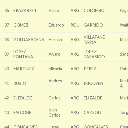
36
ERAZARRET
Pablo
ARG
COLOMBO
Olg
37
GOMEZ
Eduardo
ROU
GARRIDO
Wal
VILLAFAÑE
38
GOLDARACENA
Hernán
ARG
Mar
TAPIA
LOPEZ
LOPEZ
39
Alvaro
ARG
San
FONTANA
TARASIDO
40
MARTINEZ
Micaela
ARG
PEREZ
Patr
Andrés
Mar
41
RUBIO
ARG
IRIGOYEN
H.
A.
42
ELIZALDE
Carlos
ARG
ELIZALDE
Marí
Juan
43
FALCONE
ARG
CAZZOLI
Jor
Carlos
44
GONÇALVES
Lucas
ARG
GONÇALVES
Char