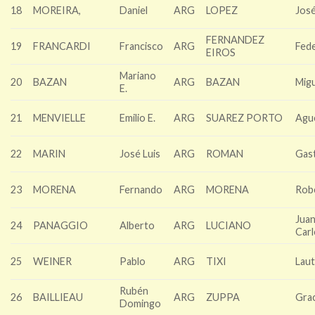
18
MOREIRA,
Daniel
ARG
LOPEZ
Jos
FERNANDEZ
19
FRANCARDI
Francisco
ARG
Fed
EIROS
Mariano
20
BAZAN
ARG
BAZAN
Migu
E.
21
MENVIELLE
Emilio E.
ARG
SUAREZ PORTO
Agu
22
MARIN
José Luis
ARG
ROMAN
Gas
23
MORENA
Fernando
ARG
MORENA
Rob
Jua
24
PANAGGIO
Alberto
ARG
LUCIANO
Car
25
WEINER
Pablo
ARG
TIXI
Lau
Rubén
26
BAILLIEAU
ARG
ZUPPA
Grac
Domingo