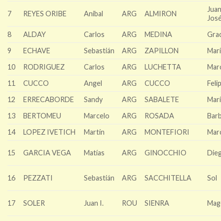
Jua
7
REYES ORIBE
Anibal
ARG
ALMIRON
Jos
8
ALDAY
Carlos
ARG
MEDINA
Grac
9
ECHAVE
Sebastián
ARG
ZAPILLON
Marí
10
RODRIGUEZ
Carlos
ARG
LUCHETTA
Mar
11
CUCCO
Angel
ARG
CUCCO
Feli
12
ERRECABORDE
Sandy
ARG
SABALETE
Marí
13
BERTOMEU
Marcelo
ARG
ROSADA
Bar
14
LOPEZ IVETICH
Martín
ARG
MONTEFIORI
Mar
15
GARCIA VEGA
Matías
ARG
GINOCCHIO
Die
16
PEZZATI
Sebastián
ARG
SACCHITELLA
Sol
17
SOLER
Juan I.
ROU
SIENRA
Mag