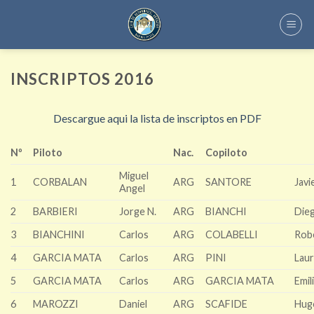
Skip
to
content
INSCRIPTOS 2016
Descargue aqui la lista de inscriptos en PDF
Nº
Piloto
Nac.
Copiloto
Miguel
1
CORBALAN
ARG
SANTORE
Javi
Angel
2
BARBIERI
Jorge N.
ARG
BIANCHI
Die
3
BIANCHINI
Carlos
ARG
COLABELLI
Rob
4
GARCIA MATA
Carlos
ARG
PINI
Lau
5
GARCIA MATA
Carlos
ARG
GARCIA MATA
Emil
6
MAROZZI
Daniel
ARG
SCAFIDE
Hug