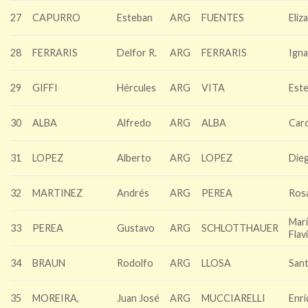
27
CAPURRO
Esteban
ARG
FUENTES
Eliz
28
FERRARIS
Delfor R.
ARG
FERRARIS
Igna
29
GIFFI
Hércules
ARG
VITA
Este
30
ALBA
Alfredo
ARG
ALBA
Caro
31
LOPEZ
Alberto
ARG
LOPEZ
Die
32
MARTINEZ
Andrés
ARG
PEREA
Ros
Mar
33
PEREA
Gustavo
ARG
SCHLOTTHAUER
Flav
34
BRAUN
Rodolfo
ARG
LLOSA
San
35
MOREIRA,
Juan José
ARG
MUCCIARELLI
Enr