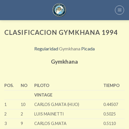
Skip
to
content
CLASIFICACION GYMKHANA 1994
Regularidad
Gymkhana
Picada
Gymkhana
POS.
NO
PILOTO
TIEMPO
VINTAGE
1
10
CARLOS G.MATA (HIJO)
0.44507
2
2
LUIS MAINETTI
0.5025
3
9
CARLOS G.MATA
0.5110