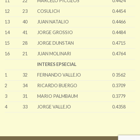
11
22
MARCELO PICOZOS
0.4424
12
23
COSULICH
0.4454
13
40
JUAN NATALIO
0.4466
14
41
JORGE GROSSIO
0.4484
15
28
JORGE DUNSTAN
0.4715
16
21
JUAN MOLINARI
0.4764
INTERES EPSECIAL
1
32
FERNANDO VALLEJO
0 3562
2
34
RICARDO BUERGO
0.3709
3
31
MARIO PALMBAUM
0.3779
4
33
JORGE VALLEJO
0.4358