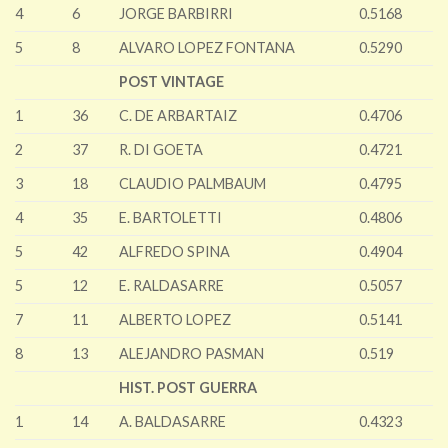
4
6
JORGE BARBIRRI
0.5168
5
8
ALVARO LOPEZ FONTANA
0.5290
POST VINTAGE
1
36
C. DE ARBARTAIZ
0.4706
2
37
R. DI GOETA
0.4721
3
18
CLAUDIO PALMBAUM
0.4795
4
35
E. BARTOLETTI
0.4806
5
42
ALFREDO SPINA
0.4904
5
12
E. RALDASARRE
0.5057
7
11
ALBERTO LOPEZ
0.5141
8
13
ALEJANDRO PASMAN
0.519
HIST. POST GUERRA
1
14
A. BALDASARRE
0.4323