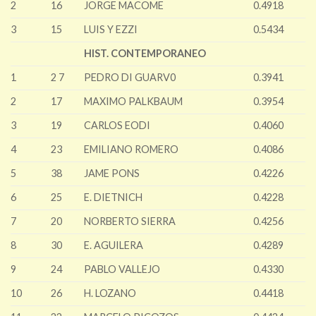
2
16
JORGE MACOME
0.4918
3
15
LUIS Y EZZI
0.5434
HIST. CONTEMPORANEO
1
2 7
PEDRO DI GUARV0
0.3941
2
17
MAXIMO PALKBAUM
0.3954
3
19
CARLOS EODI
0.4060
4
23
EMILIANO ROMERO
0.4086
5
38
JAME PONS
0.4226
6
25
E. DIETNICH
0.4228
7
20
NORBERTO SIERRA
0.4256
8
30
E. AGUILERA
0.4289
9
24
PABLO VALLEJO
0.4330
10
26
H. LOZANO
0.4418