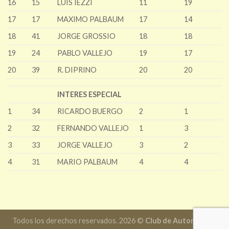
16
15
LUIS IEZZI
11
19
17
17
MAXIMO PALBAUM
17
14
18
41
JORGE GROSSIO
18
18
19
24
PABLO VALLEJO
19
17
20
39
R. DIPRINO
20
20
INTERES ESPECIAL
1
34
RICARDO BUERGO
2
1
2
32
FERNANDO VALLEJO
1
3
3
33
JORGE VALLEJO
3
2
4
31
MARIO PALBAUM
4
4
Todos los derechos reservados. 2026 ©
Club de Automóviles