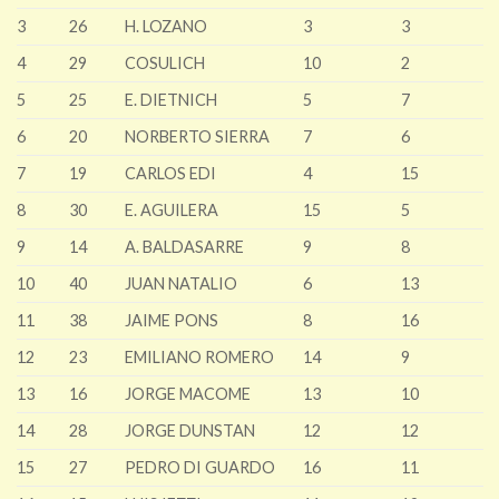
3
26
H. LOZANO
3
3
4
29
COSULICH
10
2
5
25
E. DIETNICH
5
7
6
20
NORBERTO SIERRA
7
6
7
19
CARLOS EDI
4
15
8
30
E. AGUILERA
15
5
9
14
A. BALDASARRE
9
8
10
40
JUAN NATALIO
6
13
11
38
JAIME PONS
8
16
12
23
EMILIANO ROMERO
14
9
13
16
JORGE MACOME
13
10
14
28
JORGE DUNSTAN
12
12
15
27
PEDRO DI GUARDO
16
11