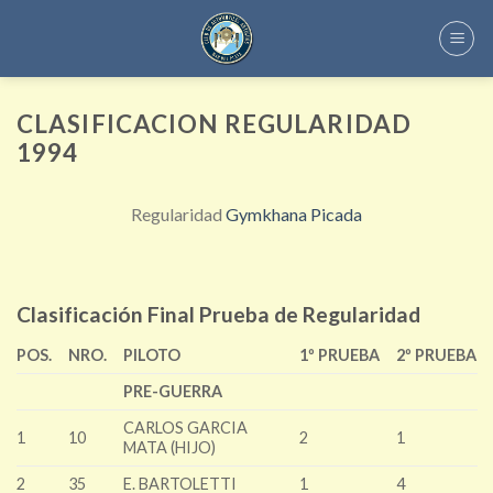
Skip
to
content
CLASIFICACION REGULARIDAD
1994
Regularidad
Gymkhana
Picada
Clasificación Final Prueba de Regularidad
POS.
NRO.
PILOTO
1º PRUEBA
2º PRUEBA
PRE-GUERRA
CARLOS GARCIA
1
10
2
1
MATA (HIJO)
2
35
E. BARTOLETTI
1
4