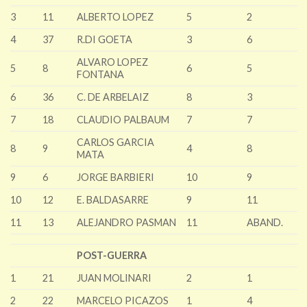
3
11
ALBERTO LOPEZ
5
2
4
37
R.DI GOETA
3
6
ALVARO LOPEZ
5
8
6
5
FONTANA
6
36
C. DE ARBELAIZ
8
3
7
18
CLAUDIO PALBAUM
7
7
CARLOS GARCIA
8
9
4
8
MATA
9
6
JORGE BARBIERI
10
9
10
12
E. BALDASARRE
9
11
11
13
ALEJANDRO PASMAN
11
ABAND.
POST-GUERRA
1
21
JUAN MOLINARI
2
1
2
22
MARCELO PICAZOS
1
4