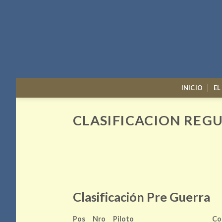
Skip
to
content
INICIO
EL
CLASIFICACION REG
Clasificación Pre Guerra
Pos
Nro
Piloto
Co