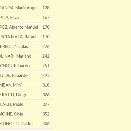
RANDA, Maria Angel
128
ILA, Silvia
167
PEZ, Alberto Manuel
170
RCIA MATA, Rafael
170
ERELLI, Nicolas
226
LINARI, Mariano
242
CHOU, Eduardo
251
IJIDE, Eduardo
293
MBAN, Mimi
318
ERATTI, Diego
326
LACH, Pablo
327
OINE, Silvia
352 .
RTINOTTI, Carlos
426