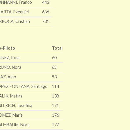
NNANNI, Franco
443
ARTA, Ezequiel
686
RROCA, Cristian
731
o-Piloto
Total
UNEZ, Irma
60
RUNO, Nora
65
AZ, Aldo
93
OPEZ FONTANA, Santiago
114
LIK, Matias
138
LLRICH, Josefina
171
OMEZ, Maria
176
ALMBAUM, Nora
177