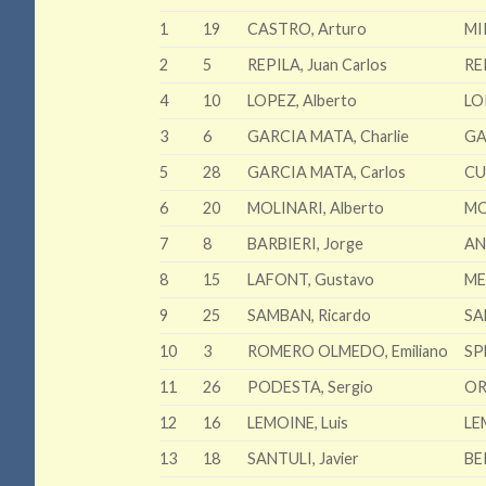
1
19
CASTRO, Arturo
MI
2
5
REPILA, Juan Carlos
REP
4
10
LOPEZ, Alberto
LO
3
6
GARCIA MATA, Charlie
GA
5
28
GARCIA MATA, Carlos
CU
6
20
MOLINARI, Alberto
MO
7
8
BARBIERI, Jorge
AN
8
15
LAFONT, Gustavo
ME
9
25
SAMBAN, Ricardo
SA
10
3
ROMERO OLMEDO, Emiliano
SP
11
26
PODESTA, Sergio
OR
12
16
LEMOINE, Luis
LEM
13
18
SANTULI, Javier
BE