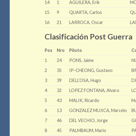
14
1
AGUILERA, Erik
MO
15
9
QUARTA, Carlos
QU
16
21
LARROCA, Oscar
LA
Clasificación Post Guerra
Pos
Nro
Piloto
C
1
24
PONS, Jaime
N
2
35
IP-CHEONG, Gustavo
B
3
39
DELL’OSA, Hugo
DI
4
32
LOPEZ FONTANA, Alvaro
L
5
43
MALIK, Ricardo
MA
6
13
GONZALEZ MUJICA, Marcelo
BU
7
46
DEL VECHIO, Jorge
G
8
45
PALMBAUM, Mario
P